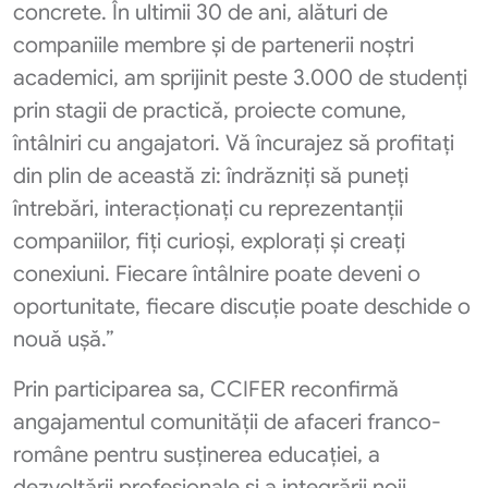
concrete. În ultimii 30 de ani, alături de
companiile membre și de partenerii noștri
academici, am sprijinit peste 3.000 de studenți
prin stagii de practică, proiecte comune,
întâlniri cu angajatori. Vă încurajez să profitați
din plin de această zi: îndrăzniți să puneți
întrebări, interacționați cu reprezentanții
companiilor, fiți curioși, explorați și creați
conexiuni. Fiecare întâlnire poate deveni o
oportunitate, fiecare discuție poate deschide o
nouă ușă.”
Prin participarea sa, CCIFER reconfirmă
angajamentul comunității de afaceri franco-
române pentru susținerea educației, a
dezvoltării profesionale și a integrării noii