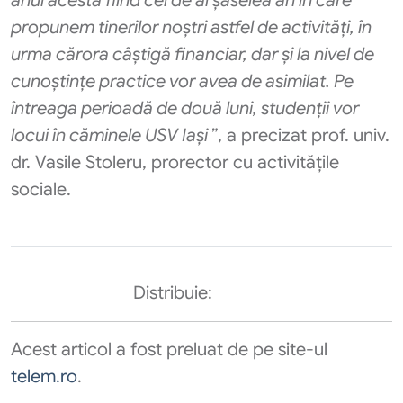
anul
acesta fiind cel de al șaselea
an în care
propunem tinerilor noștri as
tfel de activități, în
urma cărora câștigă financiar, dar și la nivel de
cunoștințe practice vor avea de asimilat. Pe
întreaga perioadă de două luni, studenții vor
locui în căminele USV Iași
”, a precizat prof. univ.
dr. Vasile Stoleru, prorector cu activitățile
sociale.
Distribuie:
Acest articol a fost preluat de pe site-ul
telem.ro
.