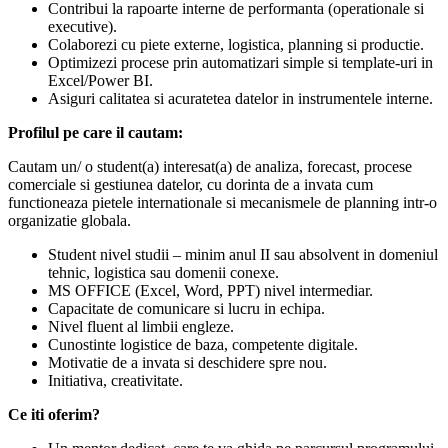
Contribui la rapoarte interne de performanta (operationale si
executive).
Colaborezi cu piete externe, logistica, planning si productie.
Optimizezi procese prin automatizari simple si template-uri in
Excel/Power BI.
Asiguri calitatea si acuratetea datelor in instrumentele interne.
Profilul pe care il cautam:
Cautam un/ o student(a) interesat(a) de analiza, forecast, procese
comerciale si gestiunea datelor, cu dorinta de a invata cum
functioneaza pietele internationale si mecanismele de planning intr-o
organizatie globala.
Student nivel studii – minim anul II sau absolvent in domeniul
tehnic, logistica sau domenii conexe.
MS OFFICE (Excel, Word, PPT) nivel intermediar.
Capacitate de comunicare si lucru in echipa.
Nivel fluent al limbii engleze.
Cunostinte logistice de baza, competente digitale.
Motivatie de a invata si deschidere spre nou.
Initiativa, creativitate.
Ce iti oferim?