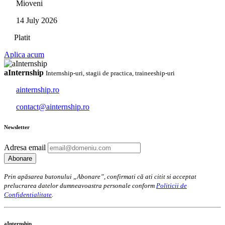
Mioveni
14 July 2026
Platit
Aplica acum
aInternship
Internship-uri, stagii de practica, traineeship-uri
ainternship.ro
contact@ainternship.ro
Newsletter
Adresa email
Prin apăsarea butonului „Abonare”, confirmati că ati citit si acceptat
prelucrarea datelor dumneavoastra personale conform
Politicii de
Confidentialitate
.
aInternship