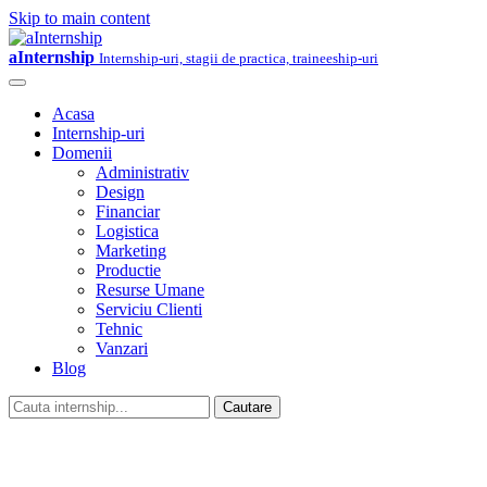
Skip to main content
aInternship
Internship-uri, stagii de practica, traineeship-uri
Acasa
Internship-uri
Domenii
Administrativ
Design
Financiar
Logistica
Marketing
Productie
Resurse Umane
Serviciu Clienti
Tehnic
Vanzari
Blog
Cautare