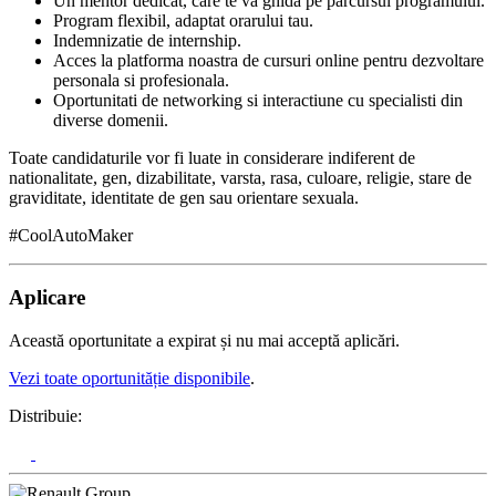
Un mentor dedicat, care te va ghida pe parcursul programului.
Program flexibil, adaptat orarului tau.
Indemnizatie de internship.
Acces la platforma noastra de cursuri online pentru dezvoltare
personala si profesionala.
Oportunitati de networking si interactiune cu specialisti din
diverse domenii.
Toate candidaturile vor fi luate in considerare indiferent de
nationalitate, gen, dizabilitate, varsta, rasa, culoare, religie, stare de
graviditate, identitate de gen sau orientare sexuala.
#CoolAutoMaker
Aplicare
Această oportunitate a expirat și nu mai acceptă aplicări.
Vezi toate oportunităție disponibile
.
Distribuie: