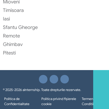
Mioveni
Timisoara
Iasi
Sfantu Gheorge
Remote
Ghimbav
Pitesti
© 2025-2026 aInternship. Toate drepturile rezervate.
Politica de
Politica privind fișierele
Termeni si
Confidentialitate
cookie
Conditii