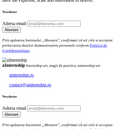
have the expertise, scale and innovation to deliver.
Newsletter
Adresa email
Prin apăsarea butonului „Abonare”, confirmati că ati citit si acceptat
prelucrarea datelor dumneavoastra personale conform
Politicii de
Confidentialitate
.
aInternship
Internship-uri, stagii de practica, traineeship-uri
ainternship.ro
contact@ainternship.ro
Newsletter
Adresa email
Prin apăsarea butonului „Abonare”, confirmati că ati citit si acceptat