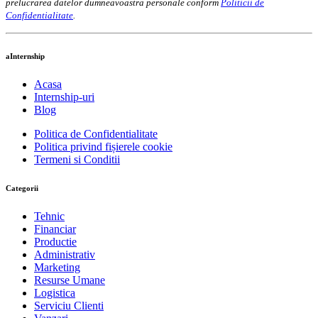
prelucrarea datelor dumneavoastra personale conform
Politicii de
Confidentialitate
.
aInternship
Acasa
Internship-uri
Blog
Politica de Confidentialitate
Politica privind fișierele cookie
Termeni si Conditii
Categorii
Tehnic
Financiar
Productie
Administrativ
Marketing
Resurse Umane
Logistica
Serviciu Clienti