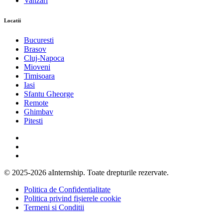
Vanzari
Locatii
Bucuresti
Brasov
Cluj-Napoca
Mioveni
Timisoara
Iasi
Sfantu Gheorge
Remote
Ghimbav
Pitesti
© 2025-2026 aInternship. Toate drepturile rezervate.
Politica de Confidentialitate
Politica privind fișierele cookie
Termeni si Conditii