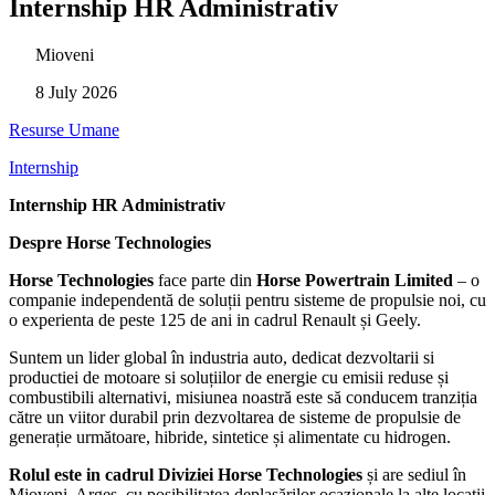
Internship HR Administrativ
Mioveni
8 July 2026
Resurse Umane
Internship
Internship HR Administrativ
Despre Horse Technologies
Horse Technologies
face parte din
Horse Powertrain Limited
– o
companie independentă de soluții pentru sisteme de propulsie noi, cu
o experienta de peste 125 de ani in cadrul Renault și Geely.
Suntem un lider global în industria auto, dedicat dezvoltarii si
productiei de motoare si soluțiilor de energie cu emisii reduse și
combustibili alternativi, misiunea noastră este să conducem tranziția
către un viitor durabil prin dezvoltarea de sisteme de propulsie de
generație următoare, hibride, sintetice și alimentate cu hidrogen.
Rolul este in cadrul Diviziei Horse Technologies
și are sediul în
Mioveni, Arges, cu posibilitatea deplasărilor ocazionale la alte locații