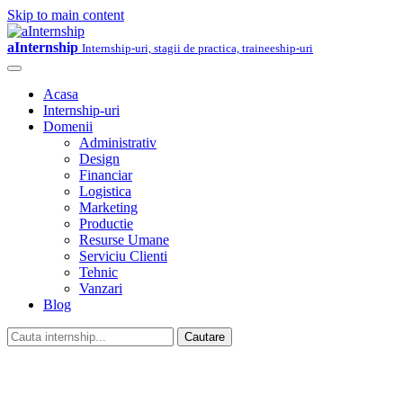
Skip to main content
aInternship
Internship-uri, stagii de practica, traineeship-uri
Acasa
Internship-uri
Domenii
Administrativ
Design
Financiar
Logistica
Marketing
Productie
Resurse Umane
Serviciu Clienti
Tehnic
Vanzari
Blog
Cautare