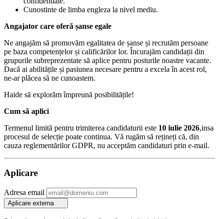
confidentiale.
Cunostinte de limba engleza la nivel mediu.
Angajator care oferă șanse egale
Ne angajăm să promovăm egalitatea de șanse și recrutăm persoane
pe baza competențelor și calificărilor lor. Încurajăm candidații din
grupurile subreprezentate să aplice pentru posturile noastre vacante.
Dacă ai abilitățile și pasiunea necesare pentru a excela în acest rol,
ne-ar plăcea să ne cunoastem.
Haide să explorăm împreună posibilitățile!
Cum să aplici
Termenul limită pentru trimiterea candidaturii este
10 iulie 2026
,insa
procesul de selecție poate continua. Vă rugăm să rețineți că, din
cauza reglementărilor GDPR, nu acceptăm candidaturi prin e-mail.
Aplicare
Adresa email
Aplicare externa