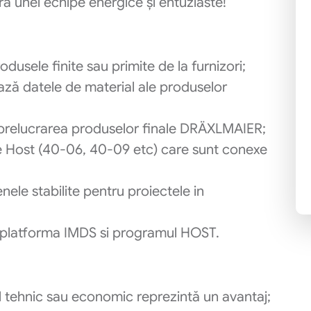
ra unei echipe energice și entuziaste!
dusele finite sau primite de la furnizori;
ează datele de material ale produselor
a prelucrarea produselor finale DRÄXLMAIER;
le Host (40-06, 40-09 etc) care sunt conexe
ele stabilite pentru proiectele in
P, platforma IMDS si programul HOST.
l tehnic sau economic reprezintă un avantaj;