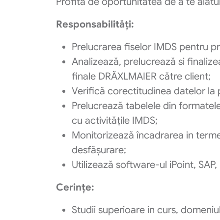
Profită de oportunitatea de a te alătu
Responsabilități:
Prelucrarea fiselor IMDS pentru pro
Analizează, prelucrează si finaliz
finale DRÄXLMAIER către client;
Verifică corectitudinea datelor l
Prelucrează tabelele din formate
cu activitățile IMDS;
Monitorizează încadrarea in termen
desfășurare;
Utilizează software-ul iPoint, SA
Cerințe:
Studii superioare in curs, domeniu