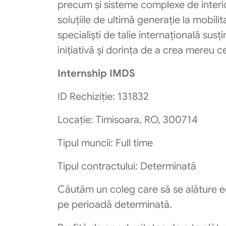
precum și sisteme complexe de interi
soluțiile de ultimă generație la mobilit
specialiști de talie internațională su
inițiativă și dorința de a crea mereu 
Internship IMDS
ID Rechiziṭie: 131832
Locaṭie: Timisoara, RO, 300714
Tipul muncii: Full time
Tipul contractului: Determinată
Căutăm un coleg care să se alăture e
pe perioadă determinată.