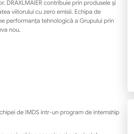
or. DRÄXLMAIER contribuie prin produsele și
atea viitorului cu zero emisii. Echipa de
sține performanța tehnologică a Grupului prin
ceva nou.
chipei de IMDS intr-un program de internship