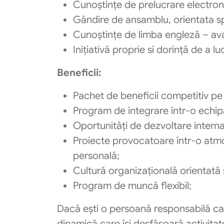
Cunoștințe de prelucrare electroni
Gândire de ansamblu, orientata s
Cunoștințe de limba engleză – ava
Inițiativă proprie si dorință de a lu
Beneficii:
Pachet de beneficii competitiv pe 
Program de integrare într-o echipă
Oportunități de dezvoltare interna
Proiecte provocatoare într-o atmos
personală;
Cultură organizațională orientată 
Program de muncă flexibil;
Dacă ești o persoană responsabilă ca
dinamică care își desfășoară activitat