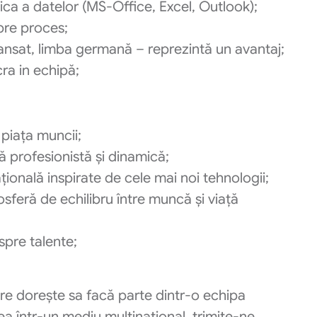
ca a datelor (MS-Office, Excel, Outlook);
pre proces;
nsat, limba germană – reprezintă un avantaj;
cra in echipă;
piața muncii;
 profesionistă și dinamică;
țională inspirate de cele mai noi tehnologii;
feră de echilibru între muncă și viață
spre talente;
re dorește sa facă parte dintr-o echipa
ea într-un mediu multinațional, trimite-ne