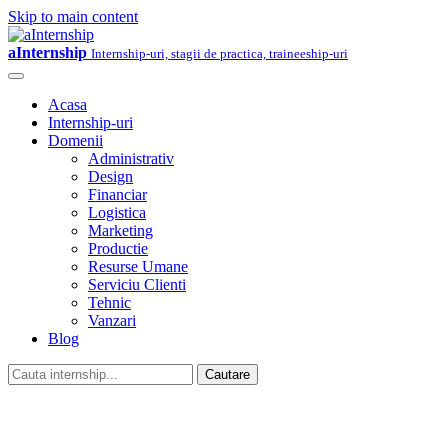
Skip to main content
aInternship
Internship-uri, stagii de practica, traineeship-uri
Acasa
Internship-uri
Domenii
Administrativ
Design
Financiar
Logistica
Marketing
Productie
Resurse Umane
Serviciu Clienti
Tehnic
Vanzari
Blog
Cautare