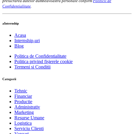
prelucrarea datelor dumneavoastra personale conform
Politicii de
Confidentialitate
.
aInternship
Acasa
Internship-uri
Blog
Politica de Confidentialitate
Politica privind fișierele cookie
Termeni si Conditii
Categorii
Tehnic
Financiar
Productie
Administrativ
Marketing
Resurse Umane
Logistica
Serviciu Clienti
Vanzari