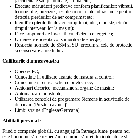
(accidentale sau planificate) a utilajelor;
Executa măsurători predictive conform planificarilor: vibrații,
termografie, precizie , test de circularitate, ultrasunete pentru
detectia pierderilor de aer comprimat etc;
Identifica pierderile de aer comprimat, ulei, emulsie, etc (în
timpul intervențiilor la mașini);
Face propuneri de investitii cu eficienta energetica;
Urmareste eficienta consumurilor de energie;
Respecta normele de SSM si SU, precum si cele de protectie
si conservare a mediului.
Calificarile dumneavoastra
Operare PC;
Cunostinte in utilizare aparate de masura si control;
Cunostinte in citirea schemelor electrice;
Actionari electrice, mecanisme si organe de masini;
Automatizari industriale;
Utilizarea consolei de programare Siemens in activitatile de
depanare (Prezinta avantaj)
Limbi straine (Engleza/Germana)
Abilitati personale
Fiind o companie globală, cu angajați în întreaga lume, pentru noi
este important să ne respectăm reciproc, să prețuim toate ideile și