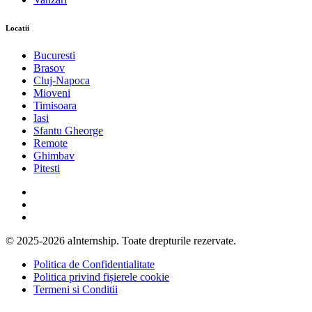
Locatii
Bucuresti
Brasov
Cluj-Napoca
Mioveni
Timisoara
Iasi
Sfantu Gheorge
Remote
Ghimbav
Pitesti
© 2025-2026 aInternship. Toate drepturile rezervate.
Politica de Confidentialitate
Politica privind fișierele cookie
Termeni si Conditii