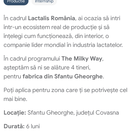
Productie
Internship
În cadrul
Lactalis România
, ai ocazia să intri
într-un ecosistem real de producție și să
înțelegi cum funcționează, din interior, o
companie lider mondial în industria lactatelor.
În cadrul programului
The Milky Way
,
așteptăm să ni se alăture 4 tineri,
pentru
fabrica din Sfantu Gheorghe
.
Poți aplica pentru zona care ți se potrivește cel
mai bine.
Locație:
Sfantu Gheorghe, județul Covasna
Durată:
6 luni