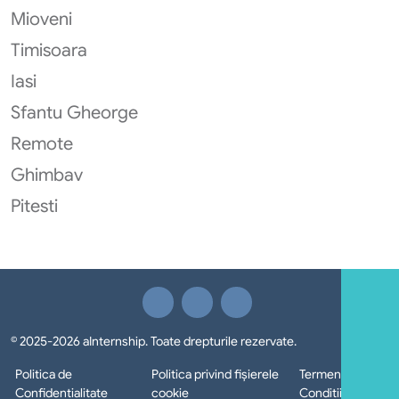
Mioveni
Timisoara
Iasi
Sfantu Gheorge
Remote
Ghimbav
Pitesti
© 2025-2026 aInternship. Toate drepturile rezervate.
Politica de
Politica privind fișierele
Termeni si
Confidentialitate
cookie
Conditii