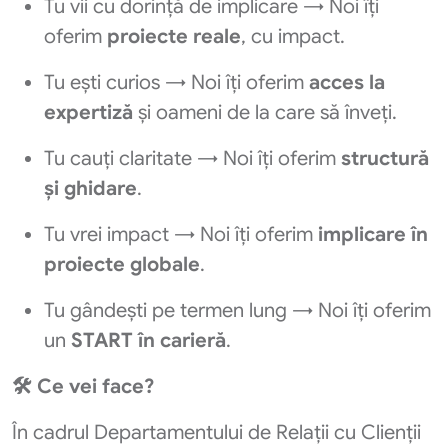
Tu vii cu dorință de implicare → Noi îți
oferim
proiecte reale
, cu impact.
Tu ești curios → Noi îți oferim
acces la
expertiză
și oameni de la care să înveți.
Tu cauți claritate → Noi îți oferim
structură
și ghidare
.
Tu vrei impact → Noi îți oferim
implicare în
proiecte globale
.
Tu gândești pe termen lung → Noi îți oferim
un
START în carieră
.
🛠️
Ce vei face?
În cadrul Departamentului de Relații cu Clienții