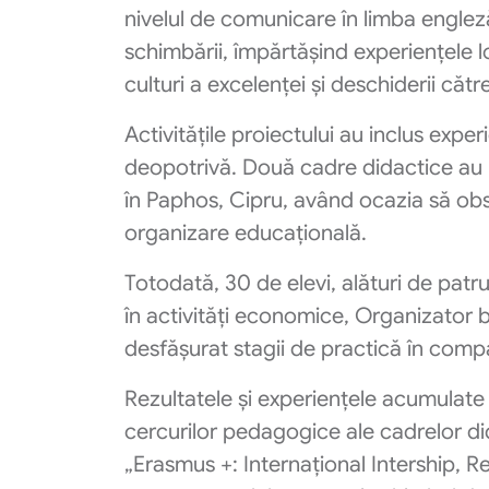
nivelul de comunicare în limba engleză.
schimbării, împărtășind experiențele lo
culturi a excelenței și deschiderii căt
Activitățile proiectului au inclus expe
deopotrivă. Două cadre didactice au 
în Paphos, Cipru, având ocazia să o
organizare educațională.
Totodată, 30 de elevi, alături de patru 
în activități economice, Organizator 
desfășurat stagii de practică în compa
Rezultatele și experiențele acumulate a
cercurilor pedagogice ale cadrelor did
„Erasmus +: Internațional Intership, R