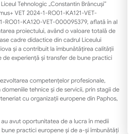
 Liceul Tehnologic „Constantin Brâncuși”
asmus+ VET 2024-1-RO01-KA121-VET-
0-1-RO01-KA120-VET-000095379, aflată în al
area proiectului, având o valoare totală de
șase cadre didactice din cadrul Liceului
va și a contribuit la îmbunătățirea calității
e de experiență și transfer de bune practici
t dezvoltarea competențelor profesionale,
in domeniile tehnice și de servicii, prin stagii de
rteneriat cu organizații europene din Paphos,
ii au avut oportunitatea de a lucra în medii
bune practici europene și de a-și îmbunătăți