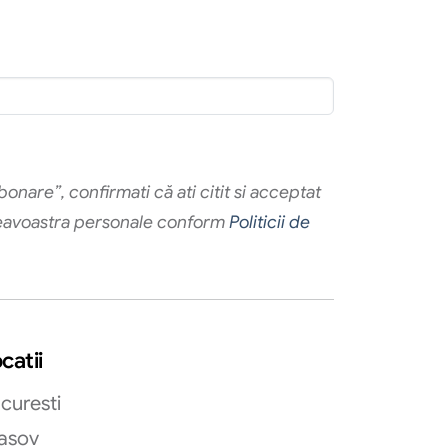
onare”, confirmati că ati citit si acceptat
eavoastra personale conform
Politicii de
catii
curesti
asov