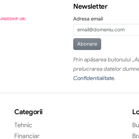
Newsletter
Adresa email
AINEESHIP-URI
Prin apăsarea butonului „Ab
prelucrarea datelor dumn
Confidentialitate
.
Categorii
Lo
Tehnic
Bu
Financiar
Br