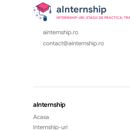
aInternship
INTERNSHIP-URI, STAGII DE PRACTICA, TR
ainternship.ro
contact@ainternship.ro
aInternship
Acasa
Internship-uri