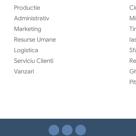
Productie
Cl
Administrativ
Mi
Marketing
Ti
Resurse Umane
Ias
Logistica
Sf
Serviciu Clienti
R
Vanzari
G
Pi