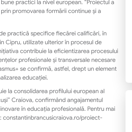
une practici la nivel european. “Proiectul a
, prin promovarea formării continue și a
 practică specifice fiecărei calificări, în
Cipru, utilizate ulterior în procesul de
ițiativa contribuie la eficientizarea procesului
nțelor profesionale și transversale necesare
asmus+ se confirmă, astfel, drept un element
nalizarea educației.
buie la consolidarea profilului european al
cuși” Craiova, confirmând angajamentul
și inovare în educația profesională. Pentru mai
lui: constantinbrancusicraiova.ro/proiect-