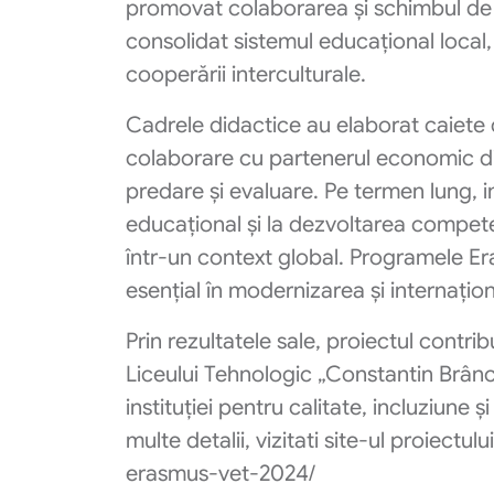
promovat colaborarea și schimbul de b
consolidat sistemul educațional local
cooperării interculturale.
Cadrele didactice au elaborat caiete de
colaborare cu partenerul economic din 
predare și evaluare. Pe termen lung, in
educațional și la dezvoltarea compete
într-un context global. Programele Er
esențial în modernizarea și internațio
Prin rezultatele sale, proiectul contri
Liceului Tehnologic „Constantin Brân
instituției pentru calitate, incluziune 
multe detalii, vizitati site-ul proiectu
erasmus-vet-2024/