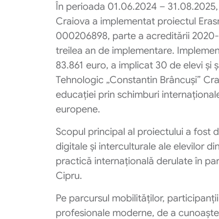
În perioada 01.06.2024 – 31.08.2025,
Craiova a implementat proiectul Er
000206898, parte a acreditării 202
treilea an de implementare. Implement
83.861 euro, a implicat 30 de elevi și 
Tehnologic „Constantin Brâncuși” Craio
educației prin schimburi internațional
europene.
Scopul principal al proiectului a fos
digitale și interculturale ale elevilor d
practică internațională derulate în pa
Cipru.
Pe parcursul mobilităților, participanț
profesionale moderne, de a cunoaște 