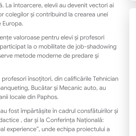
 La întoarcere, elevii au devenit vectori ai
r colegilor și contribuind la crearea unei
re Europa.
riențe valoroase pentru elevi și profesori
participat la o mobilitate de job-shadowing
bserve metode moderne de predare și
profesori însoțitori, din calificările Tehnician
banqueting, Bucătar și Mecanic auto, au
nii locale din Paphos.
u fost împărtășite în cadrul consfătuirilor și
actice , dar și la Conferința Națională:
eal experience”, unde echipa proiectului a