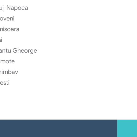
uj-Napoca
oveni
misoara
i
antu Gheorge
emote
himbav
testi