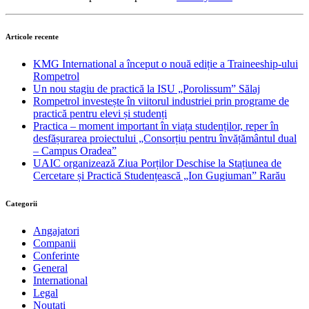
Articole recente
KMG International a început o nouă ediție a Traineeship-ului
Rompetrol
Un nou stagiu de practică la ISU „Porolissum” Sălaj
Rompetrol investește în viitorul industriei prin programe de
practică pentru elevi și studenți
Practica – moment important în viața studenților, reper în
desfășurarea proiectului „Consorțiu pentru învățământul dual
– Campus Oradea”
UAIC organizează Ziua Porților Deschise la Stațiunea de
Cercetare și Practică Studențească „Ion Gugiuman” Rarău
Categorii
Angajatori
Companii
Conferinte
General
International
Legal
Noutati