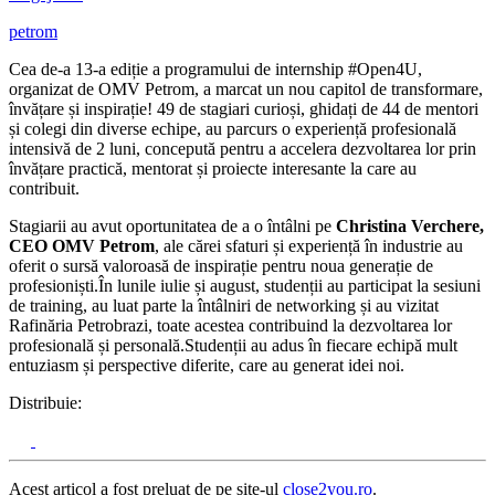
petrom
Cea de-a 13-a ediție a programului de internship
#Open4U
,
organizat de OMV Petrom, a marcat un nou capitol de transformare,
învățare și inspirație! 49 de stagiari curioși, ghidați de 44 de mentori
și colegi din diverse echipe, au parcurs o experiență profesională
intensivă de 2 luni, concepută pentru a accelera dezvoltarea lor prin
învățare practică, mentorat și proiecte interesante la care au
contribuit.
Stagiarii au avut oportunitatea de a o întâlni pe
Christina Verchere,
CEO OMV Petrom
, ale cărei sfaturi și experiență în industrie au
oferit o sursă valoroasă de inspirație pentru noua generație de
profesioniști.În lunile iulie și august, studenții au participat la sesiuni
de training, au luat parte la întâlniri de networking și au vizitat
Rafinăria Petrobrazi, toate acestea contribuind la dezvoltarea lor
profesională și personală.Studenții au adus în fiecare echipă mult
entuziasm și perspective diferite, care au generat idei noi.
Distribuie:
Acest articol a fost preluat de pe site-ul
close2you.ro
.