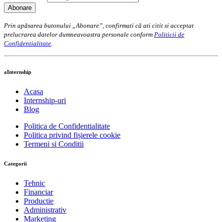
Prin apăsarea butonului „Abonare”, confirmati că ati citit si acceptat
prelucrarea datelor dumneavoastra personale conform
Politicii de
Confidentialitate
.
aInternship
Acasa
Internship-uri
Blog
Politica de Confidentialitate
Politica privind fișierele cookie
Termeni si Conditii
Categorii
Tehnic
Financiar
Productie
Administrativ
Marketing