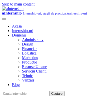
Skip to main content
aInternship
Internship-uri, stagii de practica, traineeship-uri
Acasa
Internship-uri
Domenii
Administrativ
Design
Financiar
Logistica
Marketing
Productie
Resurse Umane
Serviciu Clienti
Tehnic
Vanzari
Blog
Cautare