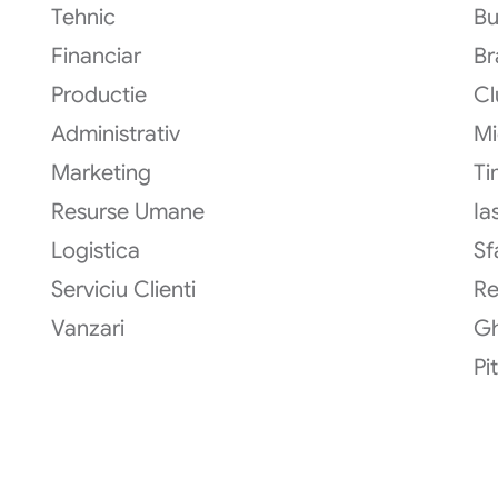
Tehnic
Bu
Financiar
Br
Productie
Cl
Administrativ
Mi
Marketing
Ti
Resurse Umane
Ias
Logistica
Sf
Serviciu Clienti
R
Vanzari
G
Pi