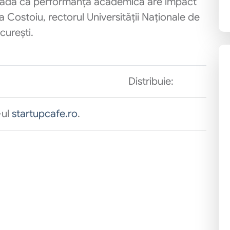
dovada că performanța academică are impact
 Costoiu, rectorul Universității Naționale de
curești.
Distribuie:
-ul
startupcafe.ro
.