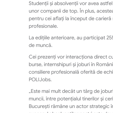
Studenții și absolvenții vor avea astfe
unor companii de top. În plus, acestea
pentru cei aflați la început de carier
profesionale.
La edițiile anterioare, au participat 2
de muncă.
Cei prezenți vor interacționa direct 
burse, internshipuri și joburi în Români
consiliere profesională oferită de ech
POLIJobs.
„Este mai mult decât un târg de joburi,
muncii, între potențialul tinerilor și cer
București rămâne un actor strategic în