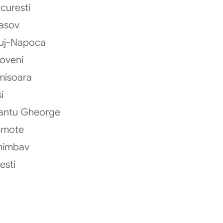
curesti
asov
uj-Napoca
oveni
misoara
i
antu Gheorge
emote
himbav
testi