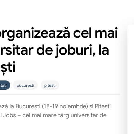
ganizează cel mai
sitar de joburi, la
ști
tati
bucuresti
pitesti
 la București (18-19 noiembrie) și Pitești
LIJobs – cel mai mare târg universitar de