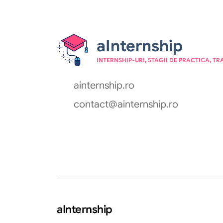
aInternship
INTERNSHIP-URI, STAGII DE PRACTICA, TR
ainternship.ro
contact@ainternship.ro
aInternship