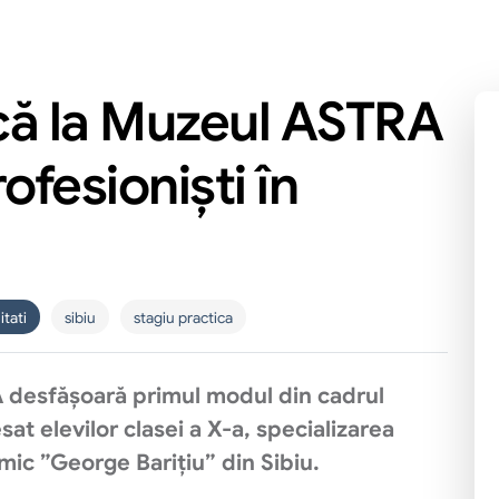
ică la Muzeul ASTRA
rofesioniști în
tati
sibiu
stagiu practica
 desfășoară primul modul din cadrul
sat elevilor clasei a X-a, specializarea
mic ”George Barițiu” din Sibiu.