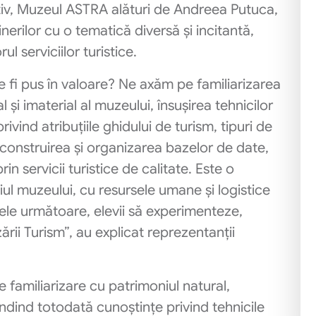
tiv, Muzeul ASTRA alături de Andreea Putuca,
inerilor cu o tematică diversă și incitantă,
l serviciilor turistice.
e fi pus în valoare? Ne axăm pe familiarizarea
l și imaterial al muzeului, însușirea tehnicilor
ivind atribuțiile ghidului de turism, tipuri de
construirea și organizarea bazelor de date,
 servicii turistice de calitate. Este o
ul muzeului, cu resursele umane și logistice
le următoare, elevii să experimenteze,
zării Turism”, au explicat reprezentanții
de familiarizare cu patrimoniul natural,
ândind totodată cunoștințe privind tehnicile