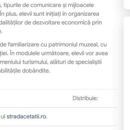
m, tipurile de comunicare și mijloacele
lus, elevii sunt inițiați în organizarea
dalităților de dezvoltare economică prin
e.
e familiarizare cu patrimoniul muzeal, cu
uției. În modulele următoare, elevii vor avea
niului turismului, alături de specialiștii
ilitățile dobândite.
Distribuie:
-ul
stradacetatii.ro
.