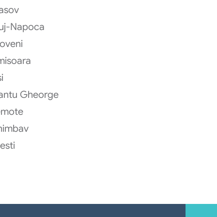
asov
uj-Napoca
oveni
misoara
i
antu Gheorge
emote
himbav
testi