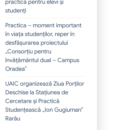
practică pentru elevi și
studenți
Practica – moment important
în viața studenților, reper în
desfășurarea proiectului
„Consorțiu pentru
învățământul dual – Campus
Oradea”
UAIC organizează Ziua Porților
Deschise la Stațiunea de
Cercetare și Practică
Studențească „Ion Gugiuman”
Rarău