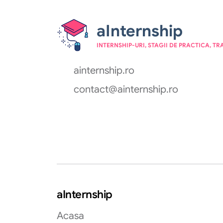
aInternship
INTERNSHIP-URI, STAGII DE PRACTICA, TR
ainternship.ro
contact@ainternship.ro
aInternship
Acasa