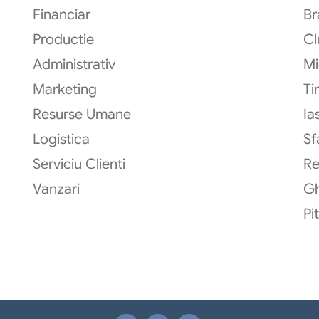
Financiar
Br
Productie
Cl
Administrativ
Mi
Marketing
Ti
Resurse Umane
Ias
Logistica
Sf
Serviciu Clienti
R
Vanzari
G
Pi