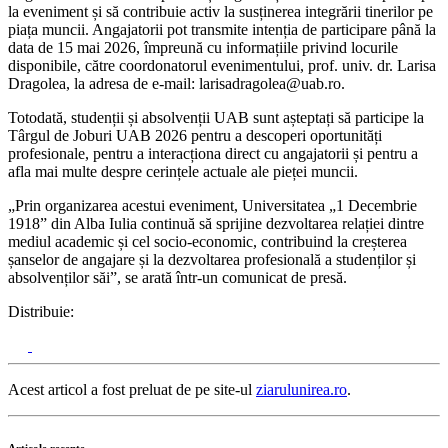
la eveniment și să contribuie activ la susținerea integrării tinerilor pe
piața muncii. Angajatorii pot transmite intenția de participare până la
data de 15 mai 2026, împreună cu informațiile privind locurile
disponibile, către coordonatorul evenimentului, prof. univ. dr. Larisa
Dragolea, la adresa de e-mail: larisadragolea@uab.ro.
Totodată, studenții și absolvenții UAB sunt așteptați să participe la
Târgul de Joburi UAB 2026 pentru a descoperi oportunități
profesionale, pentru a interacționa direct cu angajatorii și pentru a
afla mai multe despre cerințele actuale ale pieței muncii.
„Prin organizarea acestui eveniment, Universitatea „1 Decembrie
1918” din Alba Iulia continuă să sprijine dezvoltarea relației dintre
mediul academic și cel socio-economic, contribuind la creșterea
șanselor de angajare și la dezvoltarea profesională a studenților și
absolvenților săi”, se arată într-un comunicat de presă.
Distribuie:
Acest articol a fost preluat de pe site-ul
ziarulunirea.ro
.
Articole recente