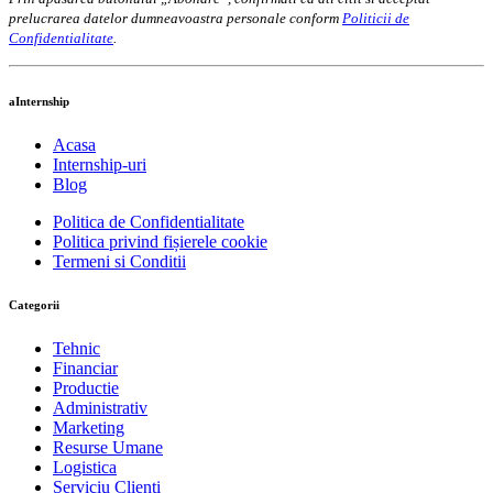
prelucrarea datelor dumneavoastra personale conform
Politicii de
Confidentialitate
.
aInternship
Acasa
Internship-uri
Blog
Politica de Confidentialitate
Politica privind fișierele cookie
Termeni si Conditii
Categorii
Tehnic
Financiar
Productie
Administrativ
Marketing
Resurse Umane
Logistica
Serviciu Clienti