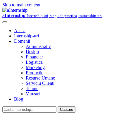
Skip to main content
aInternship
Internship-uri, stagii de practica, traineeship-uri
Acasa
Internship-uri
Domenii
Administrativ
Design
Financiar
Logistica
Marketing
Productie
Resurse Umane
Serviciu Clienti
Tehnic
Vanzari
Blog
Cautare