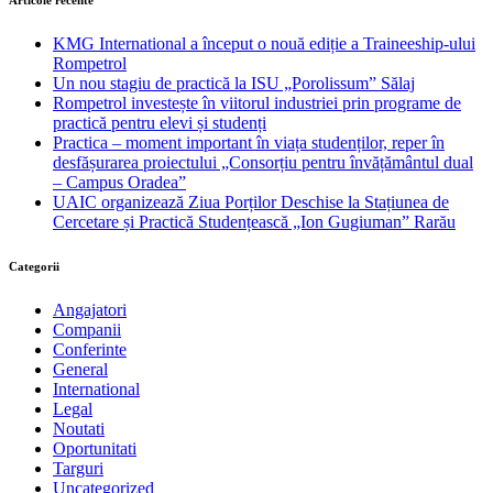
KMG International a început o nouă ediție a Traineeship-ului
Rompetrol
Un nou stagiu de practică la ISU „Porolissum” Sălaj
Rompetrol investește în viitorul industriei prin programe de
practică pentru elevi și studenți
Practica – moment important în viața studenților, reper în
desfășurarea proiectului „Consorțiu pentru învățământul dual
– Campus Oradea”
UAIC organizează Ziua Porților Deschise la Stațiunea de
Cercetare și Practică Studențească „Ion Gugiuman” Rarău
Categorii
Angajatori
Companii
Conferinte
General
International
Legal
Noutati
Oportunitati
Targuri
Uncategorized