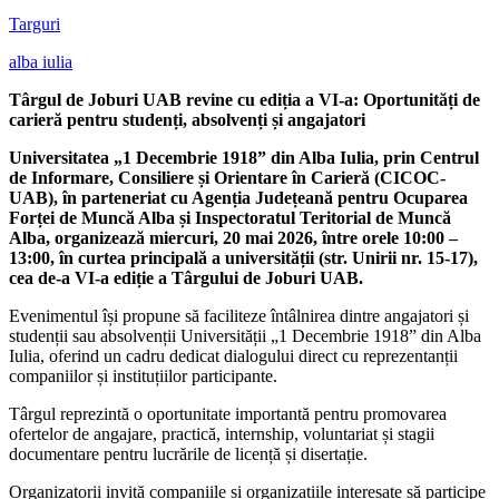
Targuri
alba iulia
Târgul de Joburi UAB revine cu ediția a VI-a: Oportunități de
carieră pentru studenți, absolvenți și angajatori
Universitatea „1 Decembrie 1918” din Alba Iulia, prin Centrul
de Informare, Consiliere și Orientare în Carieră (CICOC-
UAB), în parteneriat cu Agenția Județeană pentru Ocuparea
Forței de Muncă Alba și Inspectoratul Teritorial de Muncă
Alba, organizează miercuri, 20 mai 2026, între orele 10:00 –
13:00, în curtea principală a universității (str. Unirii nr. 15-17),
cea de-a VI-a ediție a Târgului de Joburi UAB.
Evenimentul își propune să faciliteze întâlnirea dintre angajatori și
studenții sau absolvenții Universității „1 Decembrie 1918” din Alba
Iulia, oferind un cadru dedicat dialogului direct cu reprezentanții
companiilor și instituțiilor participante.
Târgul reprezintă o oportunitate importantă pentru promovarea
ofertelor de angajare, practică, internship, voluntariat și stagii
documentare pentru lucrările de licență și disertație.
Organizatorii invită companiile și organizațiile interesate să participe