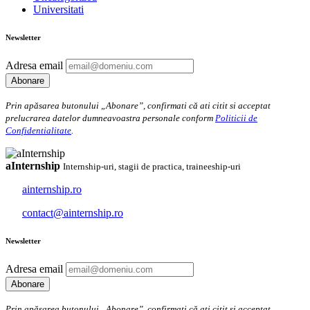
Universitati
Newsletter
Adresa email
Prin apăsarea butonului „Abonare”, confirmati că ati citit si acceptat
prelucrarea datelor dumneavoastra personale conform
Politicii de
Confidentialitate
.
aInternship
Internship-uri, stagii de practica, traineeship-uri
ainternship.ro
contact@ainternship.ro
Newsletter
Adresa email
Prin apăsarea butonului „Abonare”, confirmati că ati citit si acceptat