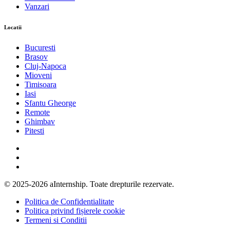
Vanzari
Locatii
Bucuresti
Brasov
Cluj-Napoca
Mioveni
Timisoara
Iasi
Sfantu Gheorge
Remote
Ghimbav
Pitesti
© 2025-2026 aInternship. Toate drepturile rezervate.
Politica de Confidentialitate
Politica privind fișierele cookie
Termeni si Conditii