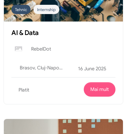
Tehnic
Internship
AI & Data
RebelDot
Brasov, Cluj-Napoca, Oradea
16 June 2025
Mai mult
Platit