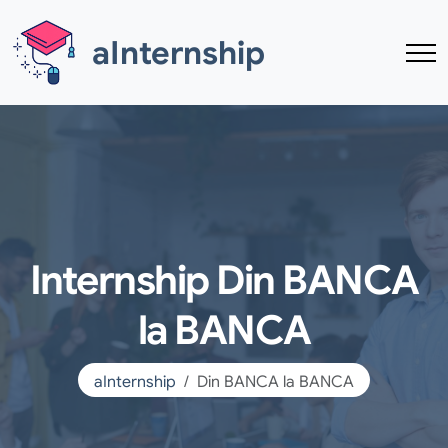
Skip to main content
aInternship
Internship Din BANCA
la BANCA
aInternship
Din BANCA la BANCA