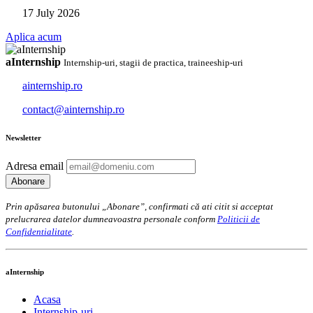
17 July 2026
Aplica acum
aInternship
Internship-uri, stagii de practica, traineeship-uri
ainternship.ro
contact@ainternship.ro
Newsletter
Adresa email
Prin apăsarea butonului „Abonare”, confirmati că ati citit si acceptat
prelucrarea datelor dumneavoastra personale conform
Politicii de
Confidentialitate
.
aInternship
Acasa
Internship-uri