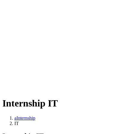
Internship IT
aInternship
IT