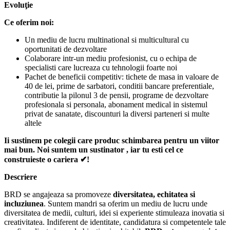
Evoluţie
Ce oferim noi:
Un mediu de lucru multinational si multicultural cu
oportunitati de dezvoltare
Colaborare intr-un mediu profesionist, cu o echipa de
specialisti care lucreaza cu tehnologii foarte noi
Pachet de beneficii competitiv: tichete de masa in valoare de
40 de lei, prime de sarbatori, conditii bancare preferentiale,
contributie la pilonul 3 de pensii, programe de dezvoltare
profesionala si personala, abonament medical in sistemul
privat de sanatate, discounturi la diversi parteneri si multe
altele
Ii sustinem pe colegii care produc schimbarea pentru un viitor
mai bun. Noi suntem un sustinator , iar tu esti cel ce
construieste o cariera
✔
!
Descriere
BRD se angajeaza sa promoveze
diversitatea, echitatea si
incluziunea
. Suntem mandri sa oferim un mediu de lucru unde
diversitatea de medii, culturi, idei si experiente stimuleaza inovatia si
creativitatea. Indiferent de identitate, candidatura si competentele tale