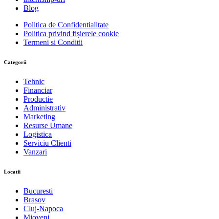
Blog
Politica de Confidentialitate
Politica privind fișierele cookie
Termeni si Conditii
Categorii
Tehnic
Financiar
Productie
Administrativ
Marketing
Resurse Umane
Logistica
Serviciu Clienti
Vanzari
Locatii
Bucuresti
Brasov
Cluj-Napoca
Mioveni