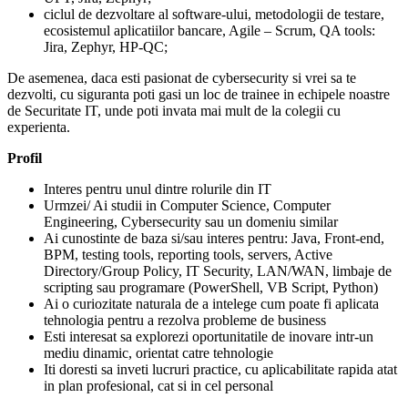
ciclul de dezvoltare al software-ului, metodologii de testare,
ecosistemul aplicatiilor bancare, Agile – Scrum, QA tools:
Jira, Zephyr, HP-QC;
De asemenea, daca esti pasionat de cybersecurity si vrei sa te
dezvolti, cu siguranta poti gasi un loc de trainee in echipele noastre
de Securitate IT, unde poti invata mai mult de la colegii cu
experienta.
Profil
Interes pentru unul dintre rolurile din IT
Urmzei/ Ai studii in Computer Science, Computer
Engineering, Cybersecurity sau un domeniu similar
Ai cunostinte de baza si/sau interes pentru: Java, Front-end,
BPM, testing tools, reporting tools, servers, Active
Directory/Group Policy, IT Security, LAN/WAN, limbaje de
scripting sau programare (PowerShell, VB Script, Python)
Ai o curiozitate naturala de a intelege cum poate fi aplicata
tehnologia pentru a rezolva probleme de business
Esti interesat sa explorezi oportunitatile de inovare intr-un
mediu dinamic, orientat catre tehnologie
Iti doresti sa inveti lucruri practice, cu aplicabilitate rapida atat
in plan profesional, cat si in cel personal