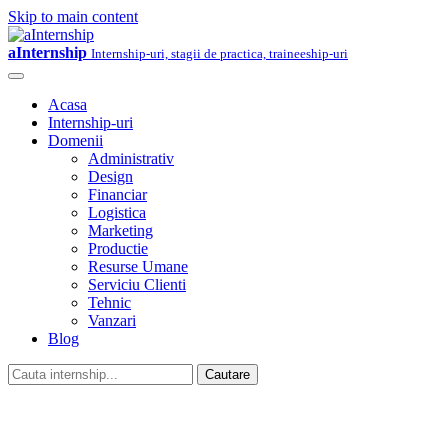
Skip to main content
aInternship
Internship-uri, stagii de practica, traineeship-uri
Acasa
Internship-uri
Domenii
Administrativ
Design
Financiar
Logistica
Marketing
Productie
Resurse Umane
Serviciu Clienti
Tehnic
Vanzari
Blog
Cautare