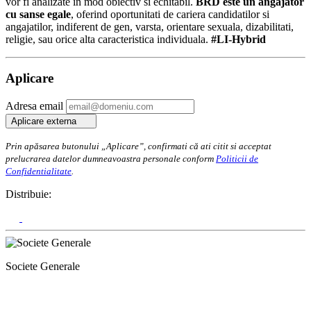
vor fi analizate in mod obiectiv si echitabil.
BRD este un angajator
cu sanse egale
, oferind oportunitati de cariera candidatilor si
angajatilor, indiferent de gen, varsta, orientare sexuala, dizabilitati,
religie, sau orice alta caracteristica individuala.
#LI-Hybrid
Aplicare
Adresa email
Aplicare externa
Prin apăsarea butonului „Aplicare”, confirmati că ati citit si acceptat
prelucrarea datelor dumneavoastra personale conform
Politicii de
Confidentialitate
.
Distribuie:
Societe Generale