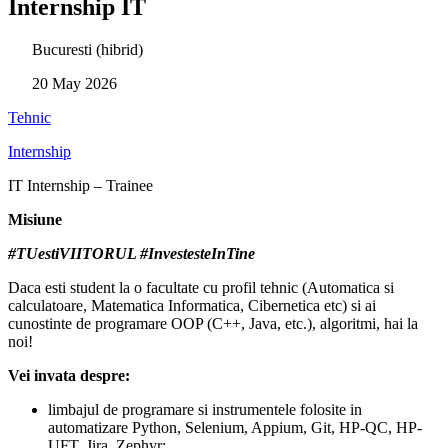
Internship IT
Bucuresti (hibrid)
20 May 2026
Tehnic
Internship
IT Internship – Trainee
Misiune
#TUestiVIITORUL #InvestesteInTine
Daca esti student la o facultate cu profil tehnic (Automatica si
calculatoare, Matematica Informatica, Cibernetica etc) si ai
cunostinte de programare OOP (C++, Java, etc.), algoritmi, hai la
noi!
Vei invata despre:
limbajul de programare si instrumentele folosite in
automatizare Python, Selenium, Appium, Git, HP-QC, HP-
UFT, Jira, Zephyr;