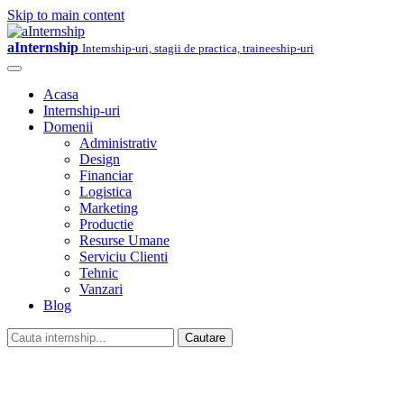
Skip to main content
aInternship
Internship-uri, stagii de practica, traineeship-uri
Acasa
Internship-uri
Domenii
Administrativ
Design
Financiar
Logistica
Marketing
Productie
Resurse Umane
Serviciu Clienti
Tehnic
Vanzari
Blog
Cautare