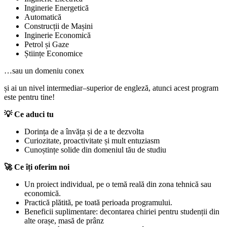
Inginerie Energetică
Automatică
Construcții de Mașini
Inginerie Economică
Petrol și Gaze
Științe Economice
…sau un domeniu conex
și ai un nivel intermediar–superior de engleză, atunci acest program
este pentru tine!
💡 Ce aduci tu
Dorința de a învăța și de a te dezvolta
Curiozitate, proactivitate și mult entuziasm
Cunoștințe solide din domeniul tău de studiu
🚀 Ce îți oferim noi
Un proiect individual, pe o temă reală din zona tehnică sau
economică.
Practică plătită, pe toată perioada programului.
Beneficii suplimentare: decontarea chiriei pentru studenții din
alte orașe, masă de prânz