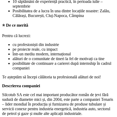
10 săptămâni de experiență practică, în perioada iulie –
septembrie
Posibilitatea de a lucra în una dintre locațiile noastre: Zalău,
Călărași, București, Cluj-Napoca, Câmpina
⭐ De ce merită
Pentru că lucrezi:
cu profesioniști din industrie
pe proiecte reale, cu impact
într-un mediu modern, internațional
alături de o comunitate de tineri la fel de motivați ca tine
posibilitate de continuare a carierei după internship în cadrul
companiei
Te așteptăm să începi călătoria ta profesională alături de noi!
Descrierea companiei
Silcotub SA este cel mai important producător român de țevi fără
sudură de diametre mici și, din 2004, este parte a companiei Tenaris
– lider mondial în producția și furnizarea de produse tubulare și
servicii conexe pentru industria energetică, industria auto, sectorul
de petrol și gaze și multe alte aplicații industriale.