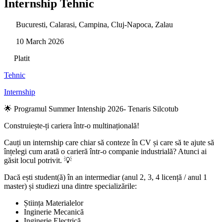
Internship Tehnic
Bucuresti, Calarasi, Campina, Cluj-Napoca, Zalau
10 March 2026
Platit
Tehnic
Internship
🌟 Programul Summer Intenship 2026- Tenaris Silcotub
Construiește-ți cariera într-o multinațională!
Cauți un internship care chiar să conteze în CV și care să te ajute să
înțelegi cum arată o carieră într-o companie industrială? Atunci ai
găsit locul potrivit. 💡
Dacă ești student(ă) în an intermediar (anul 2, 3, 4 licență / anul 1
master) și studiezi una dintre specializările:
Știința Materialelor
Inginerie Mecanică
Inginerie Electrică