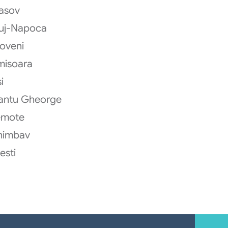
asov
uj-Napoca
oveni
misoara
i
antu Gheorge
emote
himbav
testi