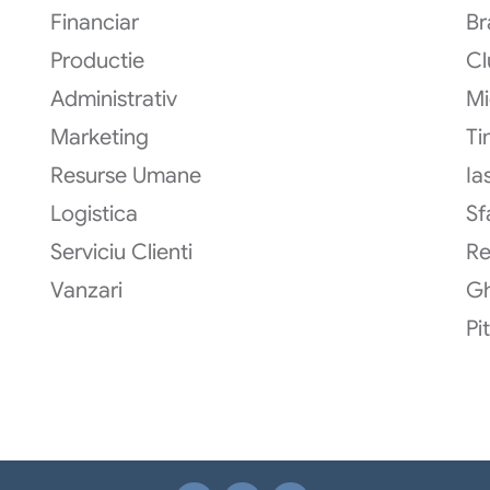
Financiar
Br
Productie
Cl
Administrativ
Mi
Marketing
Ti
Resurse Umane
Ias
Logistica
Sf
Serviciu Clienti
R
Vanzari
G
Pi