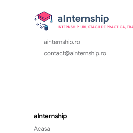
aInternship
INTERNSHIP-URI, STAGII DE PRACTICA, TR
ainternship.ro
contact@ainternship.ro
aInternship
Acasa