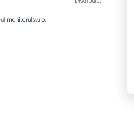
Distribuie:
-ul
monitorulsv.ro
.