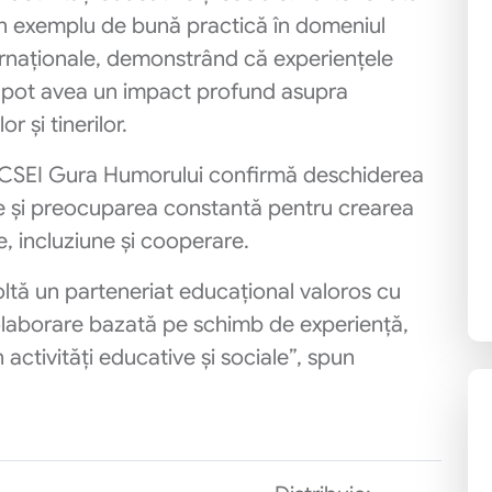
 un exemplu de bună practică în domeniul
ternaționale, demonstrând că experiențele
tive pot avea un impact profund asupra
r și tinerilor.
i, CSEI Gura Humorului confirmă deschiderea
e și preocuparea constantă pentru crearea
, incluziune și cooperare.
ltă un parteneriat educațional valoros cu
olaborare bazată pe schimb de experiență,
 activități educative și sociale”, spun