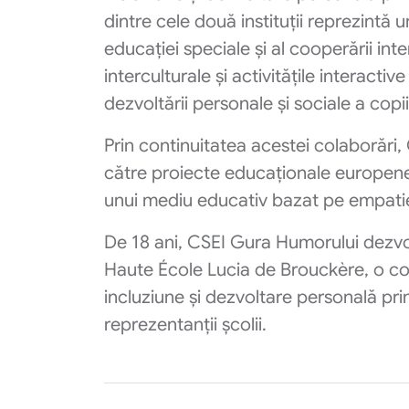
dintre cele două instituții reprezintă
educației speciale și al cooperării in
interculturale și activitățile interac
dezvoltării personale și sociale a copiilo
Prin continuitatea acestei colaborăr
către proiecte educaționale europen
unui mediu educativ bazat pe empatie
De 18 ani, CSEI Gura Humorului dezvo
Haute École Lucia de Brouckère, o c
incluziune și dezvoltare personală prin
reprezentanții școlii.