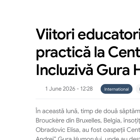
Viitori educator
practică la Cen
Incluzivă Gura 
1 June 2026 - 12:28
International
În această lună, timp de două săptămâ
Brouckère din Bruxelles, Belgia, însoț
Obradovic Elisa, au fost oaspeții Cent
Andrei” Gura Humorului, unde au desf