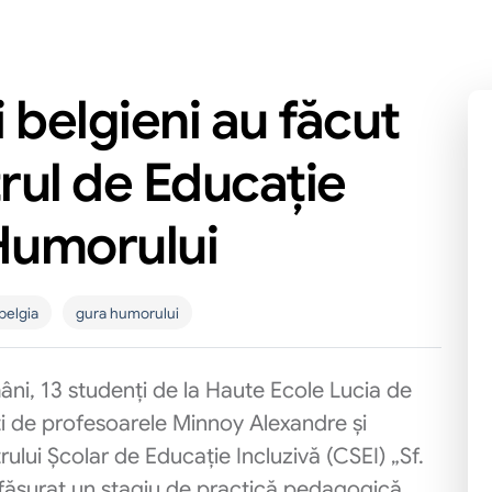
i belgieni au făcut
trul de Educație
Humorului
belgia
gura humorului
ni, 13 studenți de la Haute Ecole Lucia de
iți de profesoarele Minnoy Alexandre și
rului Școlar de Educație Incluzivă (CSEI) „Sf.
ășurat un stagiu de practică pedagogică.