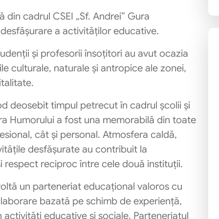
ă din cadrul CSEI „Sf. Andrei” Gura
esfășurare a activităților educative.
udenții și profesorii însoțitori au avut ocazia
e culturale, naturale și antropice ale zonei,
talitate.
od deosebit timpul petrecut în cadrul școlii și
ura Humorului a fost una memorabilă din toate
esional, cât și personal. Atmosfera caldă,
vitățile desfășurate au contribuit la
i respect reciproc între cele două instituții.
oltă un parteneriat educațional valoros cu
olaborare bazată pe schimb de experiență,
 activități educative și sociale. Parteneriatul