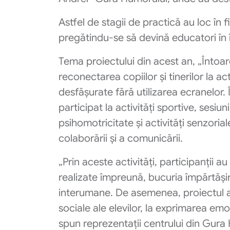
Astfel de stagii de practică au loc în 
pregătindu-se să devină educatori în 
Tema proiectului din acest an, „Întoar
reconectarea copiilor și tinerilor la act
desfășurate fără utilizarea ecranelor. Î
participat la activități sportive, sesiun
psihomotricitate și activități senzori
colaborării și a comunicării.
„Prin aceste activități, participanții a
realizate împreună, bucuria împărtășir
interumane. De asemenea, proiectul a
sociale ale elevilor, la exprimarea emoț
spun reprezentații centrului din Gura