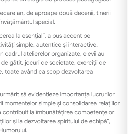
fiecare an, de aproape două decenii, tinerii
învățământul special.
cerea la esențial”, a pus accent pe
ivități simple, autentice și interactive,
n cadrul atelierelor organizate, elevii au
i de gătit, jocuri de societate, exerciții de
ale, toate având ca scop dezvoltarea
u urmărit să evidențieze importanța lucrurilor
ii momentelor simple și consolidarea relațiilor
 contribuit la îmbunătățirea competențelor
iilor și la dezvoltarea spiritului de echipă”,
 Humorului.