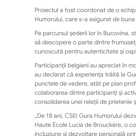
Proiectul a fost coordonat de o echip
Humorului, care s-a asigurat de buna d
Pe parcursul șederii lor în Bucovina, st
să descopere o parte dintre frumusețil
cunoscută pentru autenticitate și ospi
Participanții belgieni au apreciat în m
au declarat că experiența trăită la G
punctele de vedere, atât pe plan prof
colaborarea dintre participanți și acti
consolidarea unei relații de prietenie ș
„De 18 ani, CSEI Gura Humorului dezv
Haute École Lucia de Brouckère, o c
incluziune și dezvoltare personală prin