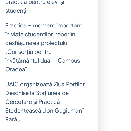
practică pentru elevi și
studenți
Practica – moment important
în viața studenților, reper în
desfășurarea proiectului
„Consorțiu pentru
învățământul dual – Campus
Oradea”
UAIC organizează Ziua Porților
Deschise la Stațiunea de
Cercetare și Practică
Studențească „Ion Gugiuman”
Rarău