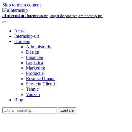
Skip to main content
aInternship
Internship-uri, stagii de practica, traineeship-uri
Acasa
Internship-uri
Domenii
Administrativ
Design
Financiar
Logistica
Marketing
Productie
Resurse Umane
Serviciu Clienti
Tehnic
Vanzari
Blog
Cautare