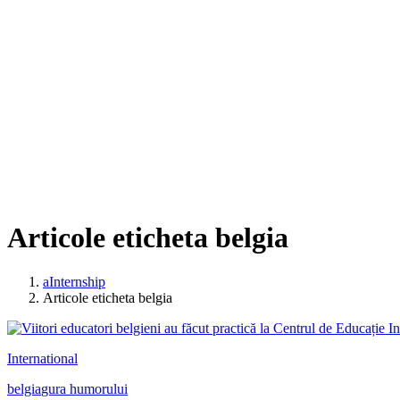
Articole eticheta belgia
aInternship
Articole eticheta belgia
International
belgia
gura humorului