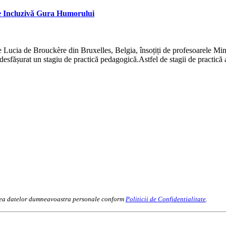
ție Incluzivă Gura Humorului
e Lucia de Brouckère din Bruxelles, Belgia, însoțiți de profesoarele Mi
fășurat un stagiu de practică pedagogică.Astfel de stagii de practică 
rarea datelor dumneavoastra personale conform
Politicii de Confidentialitate
.