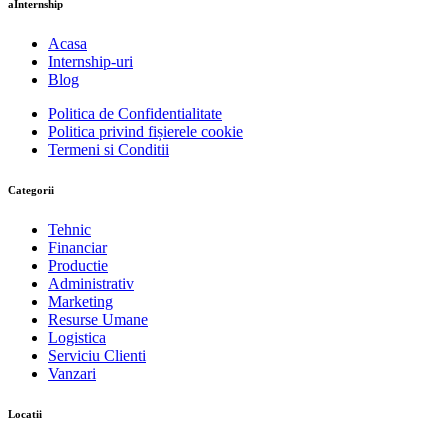
aInternship
Acasa
Internship-uri
Blog
Politica de Confidentialitate
Politica privind fișierele cookie
Termeni si Conditii
Categorii
Tehnic
Financiar
Productie
Administrativ
Marketing
Resurse Umane
Logistica
Serviciu Clienti
Vanzari
Locatii