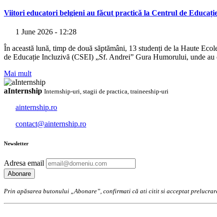
Viitori educatori belgieni au făcut practică la Centrul de Educa
1 June 2026 - 12:28
În această lună, timp de două săptămâni, 13 studenți de la Haute Ecol
de Educație Incluzivă (CSEI) „Sf. Andrei” Gura Humorului, unde au des
Mai mult
aInternship
Internship-uri, stagii de practica, traineeship-uri
ainternship.ro
contact@ainternship.ro
Newsletter
Adresa email
Prin apăsarea butonului „Abonare”, confirmati că ati citit si acceptat preluc